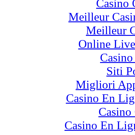
Casino 
Meilleur Casi
Meilleur 
Online Live
Casino
Siti 
Migliori Ap
Casino En Lig
Casino 
Casino En Lign