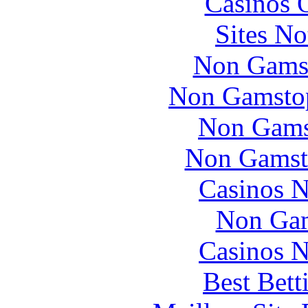
Casinos 
Sites N
Non Gams
Non Gamstop
Non Gams
Non Gamst
Casinos 
Non Gam
Casinos 
Best Bett