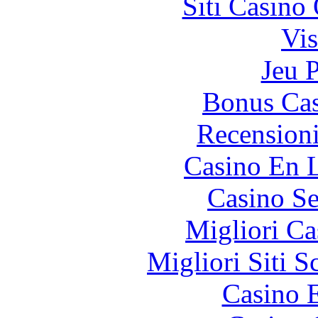
Siti Casino
Vis
Jeu 
Bonus Cas
Recension
Casino En L
Casino S
Migliori Ca
Migliori Siti
Casino 