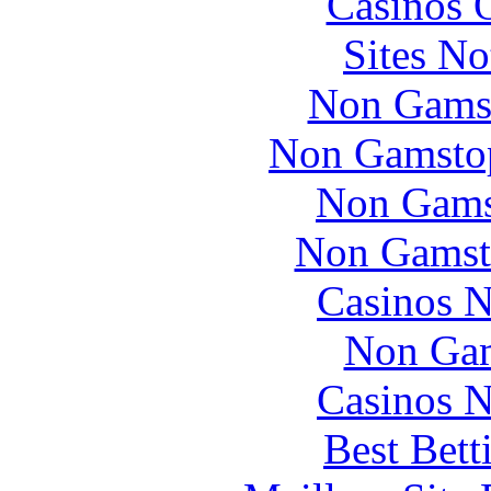
Casinos 
Sites N
Non Gams
Non Gamstop
Non Gams
Non Gamst
Casinos 
Non Gam
Casinos 
Best Bett