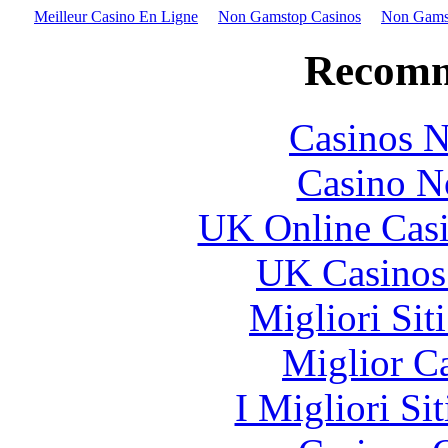
Meilleur Casino En Ligne
Non Gamstop Casinos
Non Gams
Recomm
Casinos 
Casino N
UK Online Cas
UK Casinos
Migliori Sit
Miglior C
I Migliori Si